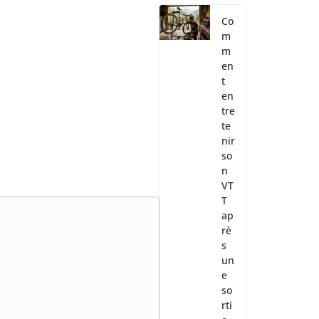
Co
m
m
en
t
en
tre
te
nir
so
n
VT
T
ap
rè
s
un
e
so
rti