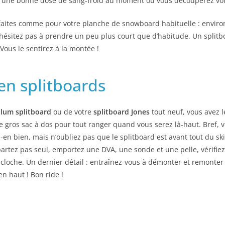
, une bonne dose de sang-froid au moment où vous découperez votr
 faites comme pour votre planche de snowboard habituelle : enviro
n’hésitez pas à prendre un peu plus court que d’habitude. Un split
Vous le sentirez à la montée !
n splitboards
lum splitboard
ou de votre
splitboard Jones
tout neuf, vous avez 
 le gros sac à dos pour tout ranger quand vous serez là-haut. Bref, 
z-en bien, mais n’oubliez pas que le splitboard est avant tout du s
artez pas seul, emportez une DVA, une sonde et une pelle, vérifiez
 cloche. Un dernier détail : entraînez-vous à démonter et remonter 
n haut ! Bon ride !