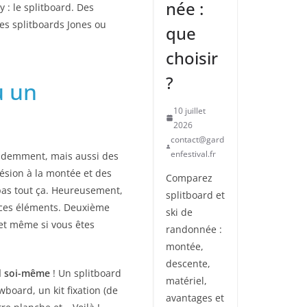
née :
 : le splitboard. Des
s splitboards Jones ou
que
choisir
?
u un
10 juillet
2026
contact@gard
enfestival.fr
évidemment, mais aussi des
ésion à la montée et des
Comparez
pas tout ça. Heureusement,
splitboard et
ces éléments. Deuxième
ski de
 et même si vous êtes
randonnée :
montée,
descente,
rd soi-même
! Un splitboard
matériel,
wboard, un kit fixation (de
avantages et