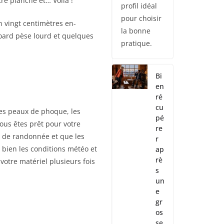
e planche et… Voilà !
profil idéal
pour choisir
n vingt centimètres en-
la bonne
board pèse lourd et quelques
pratique.
Bi
en
ré
cu
les peaux de phoque, les
pé
vous êtes prêt pour votre
re
ki de randonnée et que les
r
 bien les conditions météo et
ap
rè
votre matériel plusieurs fois
s
un
e
gr
os
se