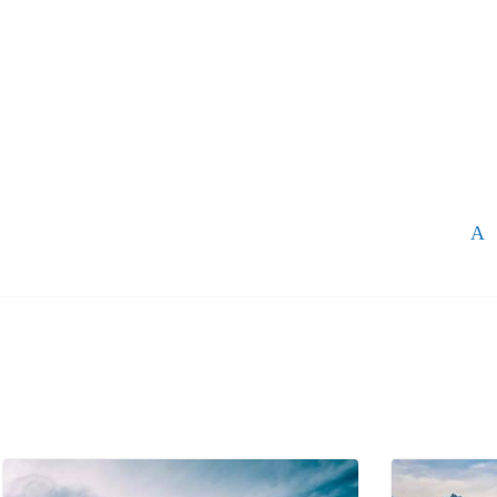
Partagez
Épin