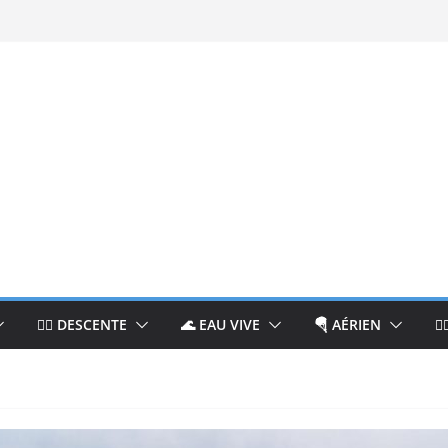
🚵‍♂️ DESCENTE
🌊 EAU VIVE
🪂 AÉRIEN
🧘