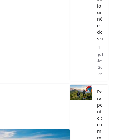
jo
ur
né
e
de
ski
1
juil
let
20
26
gle
Pa
ra
pe
nt
e :
co
m
m