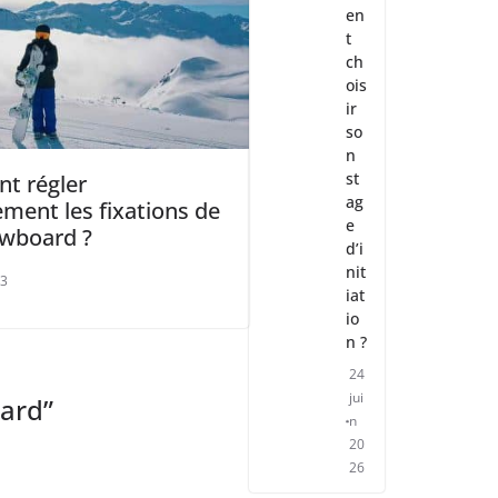
en
t
ch
ois
ir
so
n
st
t régler
ag
ment les fixations de
e
wboard ?
d’i
nit
23
iat
io
n ?
24
jui
oard
”
n
20
26