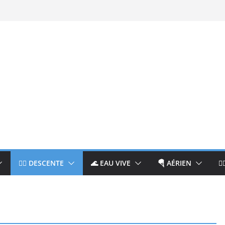
🚵‍♂️ DESCENTE
🌊 EAU VIVE
🪂 AÉRIEN
🧘