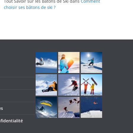
Tout Savoir sur les Bâtons de Ski
dans
Comment
choisir ses bâtons de ski ?
es
fidentialité