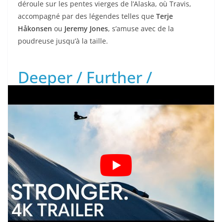
déroule sur les pentes vierges de l’Alaska, où Travis,
accompagné par des légendes telles que
Terje
Håkonsen
ou
Jeremy Jones
, s’amuse avec de la
poudreuse jusqu’à la taille.
Deeper / Further /
Higher trilogy (2010,
2012, 2014)
Plus proche d’un documentaire que d’un film classique
de snowboard, la trilogie Deeper vous emmène sur les
traces de
Jeremy Jones
, prêt à tout pour assouvir sa
passion des pentes très raides et jamais ridées.
Camping sur la glace, tempêtes de neige, et ascension
à pied et en
splitboard
: on n’est pas dans la grosse
production où on enchaîne les tricks, mais bien dans